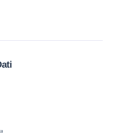
ati
it