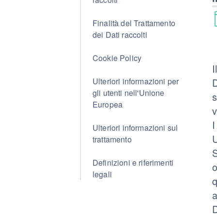
Finalità del Trattamento
dei Dati raccolti
Cookie Policy
I
Ulteriori informazioni per
D
gli utenti nell'Unione
s
Europea
v
I
Ulteriori informazioni sul
U
trattamento
S
Definizioni e riferimenti
o
legali
q
a
D