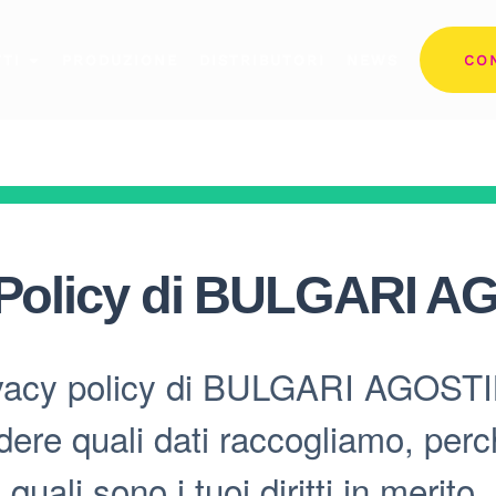
TI
PRODUZIONE
DISTRIBUTORI
NEWS
CO
Policy di
BULGARI A
ivacy policy di BULGARI AGOSTIN
ere quali dati raccogliamo, perc
quali sono i tuoi diritti in merito.