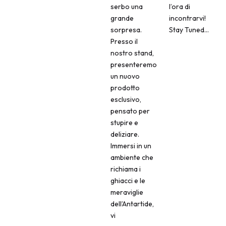
serbo una
l’ora di
grande
incontrarvi!
sorpresa.
Stay Tuned…
Presso il
nostro stand,
presenteremo
un nuovo
prodotto
esclusivo,
pensato per
stupire e
deliziare.
Immersi in un
ambiente che
richiama i
ghiacci e le
meraviglie
dell’Antartide,
vi