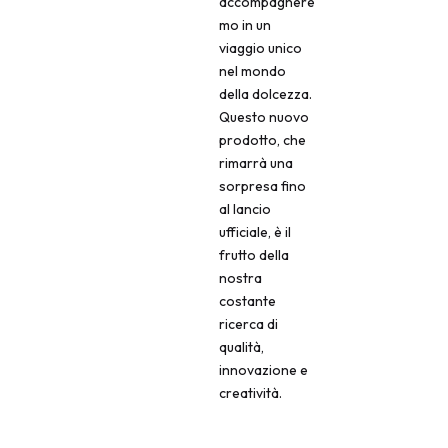
accompagnere
mo in un
viaggio unico
nel mondo
della dolcezza.
Questo nuovo
prodotto, che
rimarrà una
sorpresa fino
al lancio
ufficiale, è il
frutto della
nostra
costante
ricerca di
qualità,
innovazione e
creatività.