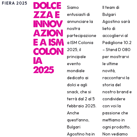
DOLCE
FIERA 2025
Siamo
Il team di
ZZA E
entusiasti di
Bulgari
INNOV
annunciare la
Agostino sarà
nostra
lieto di
AZION
partecipazione
accogliervi al
E A ISM
a ISM Colonia
Padiglione 10.2
COLON
2025, il
– Stand D 080
principale
per mostrarvi
IA
evento
le ultime
2025
mondiale
novità,
dedicato ai
raccontarvi la
dolci e agli
storia del
snack, che si
nostro brand e
terrà dal 2 al 5
condividere
febbraio 2025.
con voi la
Anche
passione che
quest’anno,
mettiamo in
Bulgari
ogni prodotto.
Agostino ha in
Non vediamo